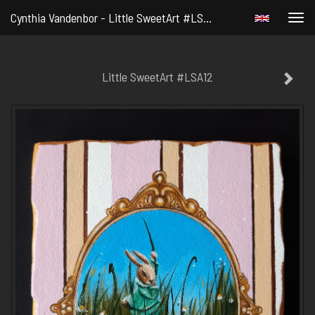
Cynthia Vandenbor - Little SweetArt #LSA12
Togg
navi
Little SweetArt #LSA12